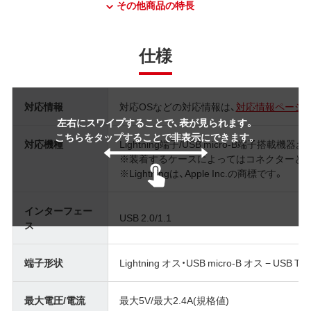
その他商品の特長
仕様
対応情報
対応OSなどの対応情報は、
対応情報ページ
左右にスワイプすることで、表が見られます。
こちらをタップすることで非表示にできます。
対応機種
Lightning端子/USB micro-B端子搭載機器
※装着するケースによってはコネクターと
※Lightningは、Apple Inc.の商標です。
インターフェー
USB 2.0/1.1
ス
端子形状
Lightning オス・USB micro-B オス − USB Ty
最大電圧/電流
最大5V/最大2.4A(規格値)