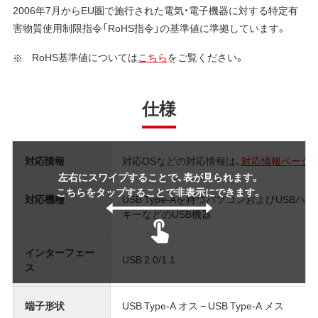
2006年7月からEU圏で施行された電気・電子機器に対する特定有
害物質使用制限指令「RoHS指令」の基準値に準拠しています。
RoHS基準値については
こちら
をご覧ください。
仕様
対応情報
対応OSなどの対応情報は、
対応情報ページ
左右にスワイプすることで、表が見られます。
こちらをタップすることで非表示にできます。
対応機種
USB Type-Aを持つパソコンおよびUSB
キーなどのUSB機器
インターフェー
USB 2.0/1.1
ス
端子形状
USB Type-A オス − USB Type-A メス