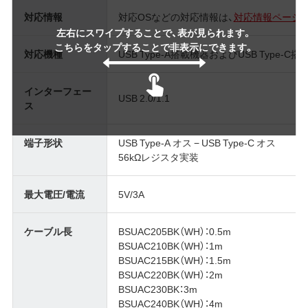
対応情報
対応OSなどの対応情報は、
対応情報ページ
左右にスワイプすることで、表が見られます。
こちらをタップすることで非表示にできます。
対応機種
USB Type-A搭載機器およびUSB Type-C
インターフェー
USB 2.0/1.1
ス
端子形状
USB Type-A オス − USB Type-C オス
56kΩレジスタ実装
最大電圧/電流
5V/3A
ケーブル長
BSUAC205BK（WH）：0.5m
BSUAC210BK（WH）：1m
BSUAC215BK（WH）：1.5m
BSUAC220BK（WH）：2m
BSUAC230BK：3m
BSUAC240BK（WH）：4m