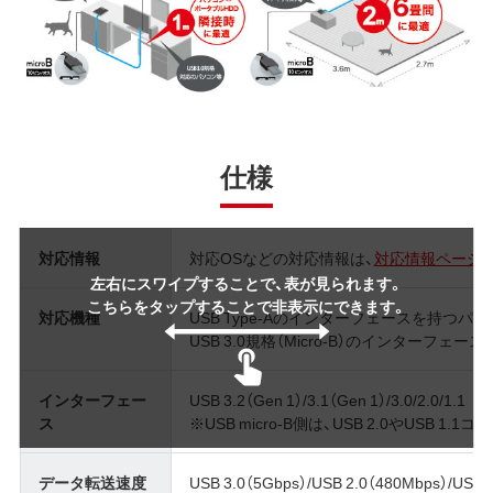
仕様
対応情報
対応OSなどの対応情報は、
対応情報ページ
左右にスワイプすることで、表が見られます。
こちらをタップすることで非表示にできます。
対応機種
USB Type-Aのインターフェースを持つパ
USB 3.0規格（Micro-B）のインターフェ
インターフェー
USB 3.2（Gen 1）/3.1（Gen 1）/3.0/2.0/1.1
ス
※USB micro-B側は、USB 2.0やUSB
データ転送速度
USB 3.0（5Gbps）/USB 2.0（480Mbps）/USB 