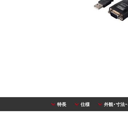
特長
仕様
外観・寸法