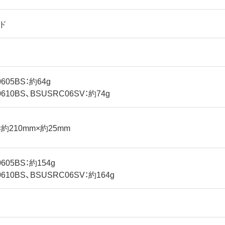
ド
605BS：約64g
610BS、BSUSRC06SV：約74g
×約210mm×約25mm
605BS：約154g
610BS、BSUSRC06SV：約164g