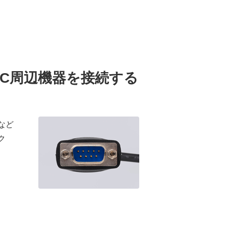
2C周辺機器を接続する
など
ク