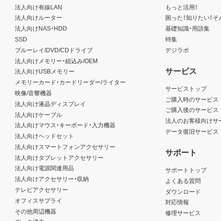
法人向け有線LAN
もっと活用！
法人向けルーター
困った！知りたい！そ
法人向けNAS・HDD
基礎知識・用語集
SSD
特集
ブルーレイ/DVD/CDドライブ
デジラボ
法人向けメモリー・組込み/OEM
サービス
法人向けUSBメモリー
メモリーカード・カードリーダー/ライター
サービストップ
映像/音響機器
ご購入時のサービス
法人向け液晶ディスプレイ
ご購入後のサービス
法人向けケーブル
法人のお客様向けサ
法人向けマウス・キーボード・入力機器
データ復旧サービス
法人向けヘッドセット
法人向けスマートフォンアクセサリー
サポート
法人向けタブレットアクセサリー
法人向け電源関連用品
サポートトップ
法人向けアクセサリー・収納
よくある質問
テレビアクセサリー
ダウンロード
オフィスサプライ
対応情報
その他周辺機器
修理サービス