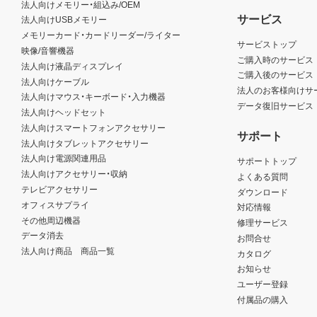
法人向けメモリー・組込み/OEM
サービス
法人向けUSBメモリー
メモリーカード・カードリーダー/ライター
サービストップ
映像/音響機器
ご購入時のサービス
法人向け液晶ディスプレイ
ご購入後のサービス
法人向けケーブル
法人のお客様向けサ
法人向けマウス・キーボード・入力機器
データ復旧サービス
法人向けヘッドセット
法人向けスマートフォンアクセサリー
サポート
法人向けタブレットアクセサリー
法人向け電源関連用品
サポートトップ
法人向けアクセサリー・収納
よくある質問
テレビアクセサリー
ダウンロード
オフィスサプライ
対応情報
その他周辺機器
修理サービス
データ消去
お問合せ
法人向け商品 商品一覧
カタログ
お知らせ
ユーザー登録
付属品の購入