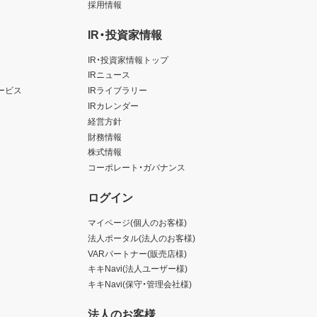
採用情報
IR・投資家情報
IR・投資家情報トップ
IRニュース
ービス
IRライブラリー
IRカレンダー
経営方針
財務情報
株式情報
コーポレート・ガバナンス
ログイン
マイページ(個人のお客様)
法人ポータル(法人のお客様)
VARパートナー(販売店様)
キキNavi(法人ユーザー様)
キキNavi(保守・管理会社様)
法人のお客様