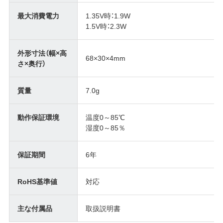
最大消費電力
1.35V時：1.9W
1.5V時：2.3W
外形寸法（幅×高
68×30×4mm
さ×奥行）
質量
7.0g
動作保証環境
温度0～85℃
湿度0～85％
保証期間
6年
RoHS基準値
対応
主な付属品
取扱説明書