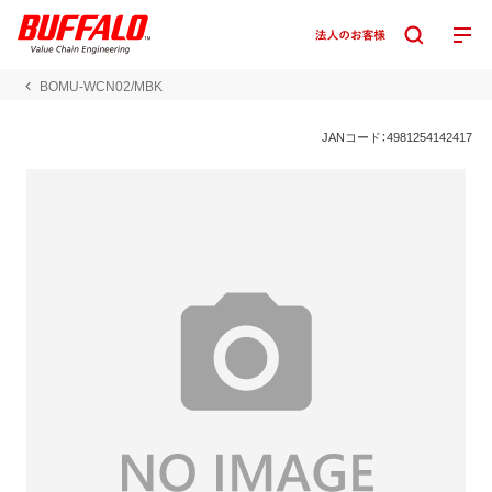
BOMU-WCN02/MBK
JANコード：4981254142417