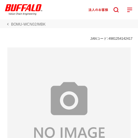
BOMU-WCN02/MBK
JANコード：4981254142417