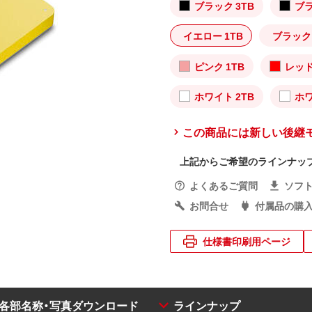
ブラック 3TB
ブラ
イエロー 1TB
ブラック 
ピンク 1TB
レッド
ホワイト 2TB
ホワ
この商品には新しい後継
上記からご希望のラインナッ
よくあるご質問
ソフ
お問合せ
付属品の購
仕様書印刷用ページ
・各部名称・写真ダウンロード
ラインナップ