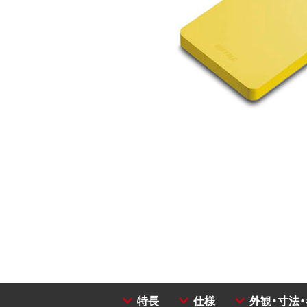
特長
仕様
外観・寸法