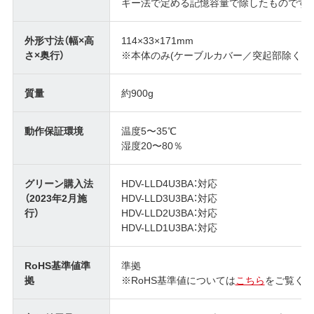
ギー法で定める記憶容量で除したものです
外形寸法（幅×高
114×33×171mm
さ×奥行）
※本体のみ(ケーブルカバー／突起部除く)
質量
約900g
動作保証環境
温度5〜35℃
湿度20〜80％
グリーン購入法
HDV-LLD4U3BA：対応
（2023年2月施
HDV-LLD3U3BA：対応
行）
HDV-LLD2U3BA：対応
HDV-LLD1U3BA：対応
RoHS基準値準
準拠
拠
※RoHS基準値については
こちら
をご覧くだ