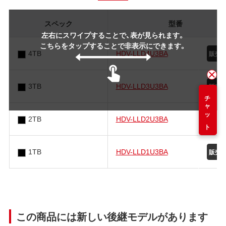
スペック
型番
左右にスワイプすることで、表が見られます。
こちらをタップすることで非表示にできます。
4TB
HDV-LLD4U3BA
3TB
HDV-LLD3U3BA
チャット
2TB
HDV-LLD2U3BA
1TB
HDV-LLD1U3BA
この商品には新しい後継モデルがあります