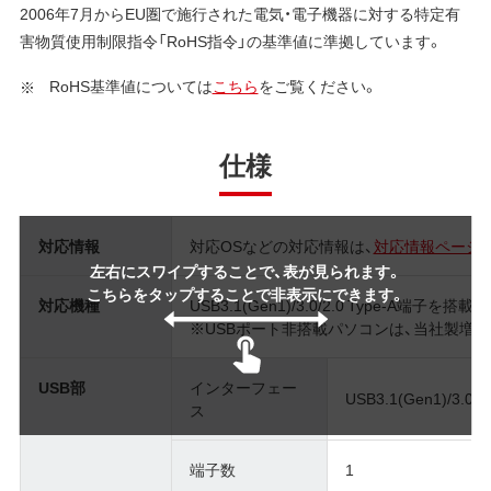
2006年7月からEU圏で施行された電気・電子機器に対する特定有
害物質使用制限指令「RoHS指令」の基準値に準拠しています。
RoHS基準値については
こちら
をご覧ください。
仕様
対応情報
対応OSなどの対応情報は、
対応情報ページ
左右にスワイプすることで、表が見られます。
こちらをタップすることで非表示にできます。
対応機種
USB3.1(Gen1)/3.0/2.0 Type-A端子
※USBポート非搭載パソコンは、当社製増
USB部
インターフェー
USB3.1(Gen1)/3.0/2
ス
端子数
1