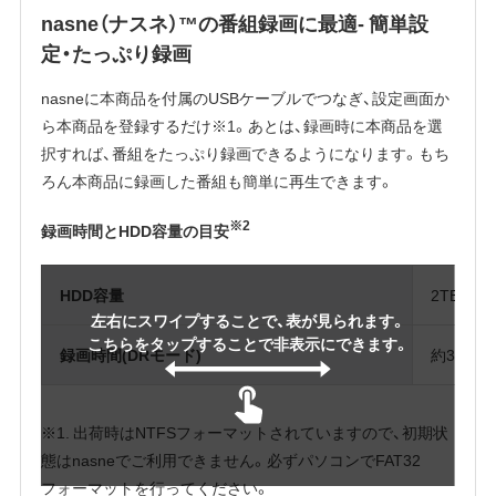
nasne（ナスネ）™の番組録画に最適- 簡単設
定・たっぷり録画
nasneに本商品を付属のUSBケーブルでつなぎ、設定画面か
ら本商品を登録するだけ※1。あとは、録画時に本商品を選
択すれば、番組をたっぷり録画できるようになります。もち
ろん本商品に録画した番組も簡単に再生できます。
※2
録画時間とHDD容量の目安
HDD容量
2TB
左右にスワイプすることで、表が見られます。
こちらをタップすることで非表示にできます。
録画時間(DRモード)
約300時
※1. 出荷時はNTFSフォーマットされていますので、初期状
態はnasneでご利用できません。必ずパソコンでFAT32
フォーマットを行ってください。