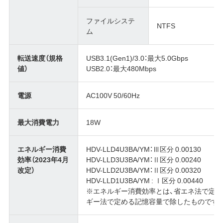
ファイルシステ
NTFS
ム
転送速度（規格
USB3.1(Gen1)/3.0：最大5.0Gbps
値）
USB2.0：最大480Mbps
電源
AC100V 50/60Hz
最大消費電力
18W
エネルギー消費
HDV-LLD4U3BA/YM：Ⅲ区分 0.00130
効率（2023年4月
HDV-LLD3U3BA/YM：Ⅱ区分 0.00240
改定）
HDV-LLD2U3BA/YM：Ⅱ区分 0.00320
HDV-LLD1U3BA/YM : Ⅰ区分 0.00440
※エネルギー消費効率とは、省エネ法で定
ギー法で定める記憶容量で除したものです