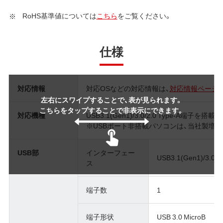
RoHS基準値については
こちら
をご覧ください。
仕様
対応情報
対応OSなどの対応情報は、
対応情報ページ
左右にスワイプすることで、表が見られます。
こちらをタップすることで非表示にできます。
対応機種
USB3.1(Gen1)/3.0/2.0 Type-A端子
※USBポート非搭載パソコンは、当社製増
USB部
インターフェー
USB3.1(Gen1)/3.0/2
ス
端子数
1
端子形状
USB 3.0 MicroB