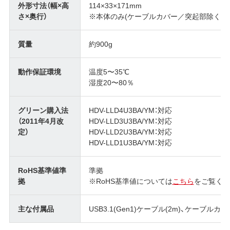
外形寸法（幅×高
114×33×171mm
さ×奥行）
※本体のみ(ケーブルカバー／突起部除く)
質量
約900g
動作保証環境
温度5〜35℃
湿度20〜80％
グリーン購入法
HDV-LLD4U3BA/YM：対応
（2011年4月改
HDV-LLD3U3BA/YM：対応
定）
HDV-LLD2U3BA/YM：対応
HDV-LLD1U3BA/YM：対応
RoHS基準値準
準拠
拠
※RoHS基準値については
こちら
をご覧くだ
主な付属品
USB3.1(Gen1)ケーブル(2m)、ケーブル