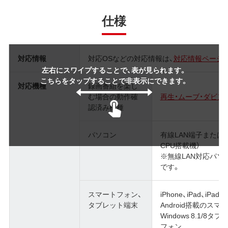
仕様
対応情報
対応OSなどの対応情報は、
対応情報ページ
左右にスワイプすることで、表が見られます。
こちらをタップすることで非表示にできます。
対応機種
録画番組を楽し
む場合の動作確
再生・ムーブ・ダビ
認済み機種
パソコン
有線LAN端子または無線
CPU搭載機）
※無線LAN対応パソ
です。
スマートフォン、
iPhone、iPad、iPad m
タブレット端末
Android搭載のス
Windows 8.1/8タブ
フォン