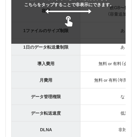
こちらをタップすることで非表示にできます。
数GB〜数10G
容量
（容量追加は有
1ファイルのサイズ制限
あり
1日のデータ転送量制限
あり
導入費用
無料 or 有料（会員
月費用
無料 or 有料（年間タ
データ管理権限
なし
データ転送速度
低速
DLNA
非対応