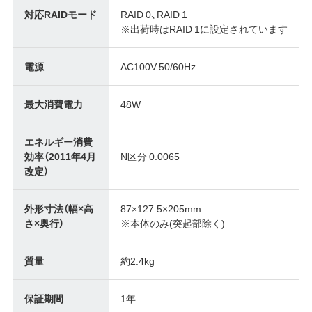
対応RAIDモード
RAID 0、RAID 1
※出荷時はRAID 1に設定されています
電源
AC100V 50/60Hz
最大消費電力
48W
エネルギー消費
効率（2011年4月
N区分 0.0065
改定）
外形寸法（幅×高
87×127.5×205mm
さ×奥行）
※本体のみ(突起部除く)
質量
約2.4kg
保証期間
1年