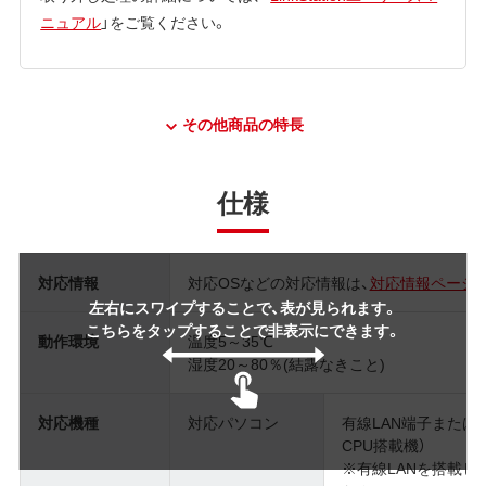
ニュアル
」をご覧ください。
その他商品の特長
仕様
対応情報
対応OSなどの対応情報は、
対応情報ページ
左右にスワイプすることで、表が見られます。
こちらをタップすることで非表示にできます。
動作環境
温度5～35℃
湿度20～80％(結露なきこと)
対応機種
対応パソコン
有線LAN端子または無線
CPU搭載機）
※有線LANを搭載し