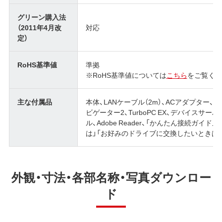
グリーン購入法
（2011年4月改
対応
定）
RoHS基準値
準拠
※RoHS基準値については
こちら
をご覧くだ
主な付属品
本体、LANケーブル（2m）、ACアダプター、
ビゲーター2、TurboPC EX、デバイスサ
ル、Adobe Reader、「かんたん接続ガ
は」「お好みのドライブに交換したいときは」
外観・寸法・各部名称・写真ダウンロー
ド