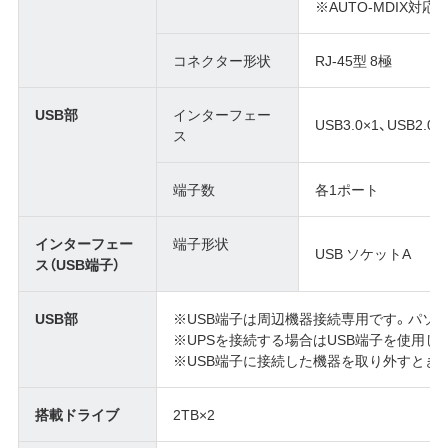
※AUTO-MDIX対応
コネクター形状
RJ-45型 8極
USB部
インターフェー
USB3.0×1、USB2.0/1
ス
端子数
各1ポート
インターフェー
端子形状
USB ソケットA
ス（USB端子）
USB部
※USB端子は周辺機器接続専用です。パソ
※UPSを接続する場合はUSB端子を使用し
※USB端子に接続した機器を取り外すとき
搭載ドライブ
2TB×2