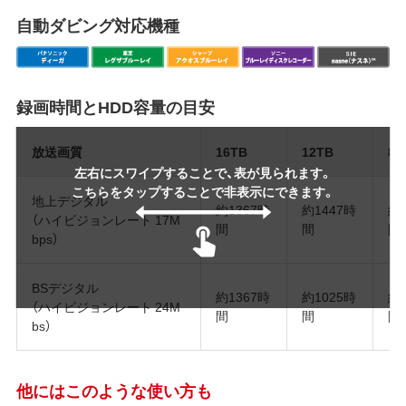
自動ダビング対応機種
録画時間とHDD容量の目安
放送画質
16TB
12TB
8T
左右にスワイプすることで、表が見られます。
こちらをタップすることで非表示にできます。
地上デジタル
約1367時
約1447時
約
（ハイビジョンレート 17M
間
間
間
bps）
BSデジタル
約1367時
約1025時
約
（ハイビジョンレート 24M
間
間
間
bs）
他にはこのような使い方も