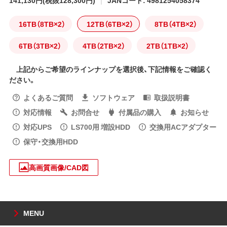
141,130円
(税抜128,300円)
JANコード: 4981254058374
16TB（8TB×2）
12TB（6TB×2）
8TB（4TB×2）
6TB（3TB×2）
4TB（2TB×2）
2TB（1TB×2）
上記からご希望のラインナップを選択後、下記情報をご確認く
ださい。
よくあるご質問
ソフトウェア
取扱説明書
対応情報
お問合せ
付属品の購入
お知らせ
対応UPS
LS700用 増設HDD
交換用ACアダプター
保守・交換用HDD
高画質画像/CAD図
MENU