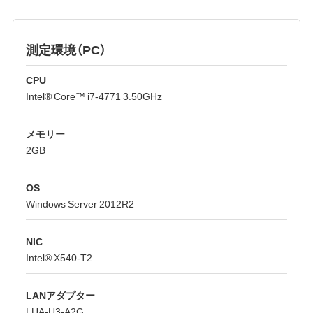
測定環境（PC）
CPU
Intel® Core™ i7-4771 3.50GHz
メモリー
2GB
OS
Windows Server 2012R2
NIC
Intel® X540-T2
LANアダプター
LUA-U3-A2G