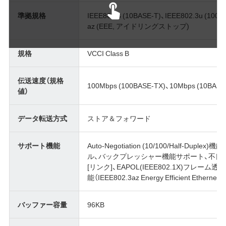
準拠規格
IEEE802.3 (10BASE-T)、IEEE802.3u (100BA
az (EEE, アイドリングストップ)
規格
VCCI Class B
伝送速度（規格
100Mbps (100BASE-TX)、10Mbps (10BASE
値）
データ転送方式
ストア＆フォワード
サポート機能
Auto-Negotiation (10/100/Half-Dupl
ル、バックプレッシャー機能サポート、不良
[リンク]、EAPOL(IEEE802.1X)フレ
能（IEEE802.3az Energy Efficient Ethernet
バッファー容量
96KB