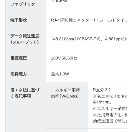
1.0Gbps
ファブリック
端子形状
RJ-45型8極コネクター（非シールドタイプ）
データ転送速度
148,810pps(100BASE-TX)、14,881pps(10B
（スループット）
電源電圧
100V 50/60Hz
消費電力
最大1.3W
省エネ法に基づ
エネルギー消費
D区分 2.2
く表記事項
効率（W/Gbit/s）
※省エネ法 （エネル
事項です。
※エネルギー消費効
れた消費電力を、省
効伝送速度で除した