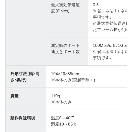
最大実効伝送速
0.5
度（Gbit/s）
※省エネ法 （エネル
事項です。
※最大実効伝送速度
たフレーム長が1,5
測定時のポート
100Mbit/s: 5、1Gbit/s:
速度とポート数
※省エネ法 （エネル
事項です。
外形寸法（幅×高
104×26×85mm
さ×奥行）
※本体のみ(突起部除く)
質量
110g
※本体のみ
動作保証環境
温度0～40℃
湿度10～85％