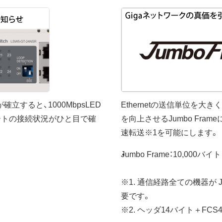
立すると、1000MbpsLED
Ethernetの送信単位を
ートの接続状況がひと目で確
を向上させるJumbo Fra
速転送※1を可能にします。
Jumbo Frame：10,000バイ
※1. 通信経路全ての機器が 
要です。
※2. ヘッダ14バイト＋FC