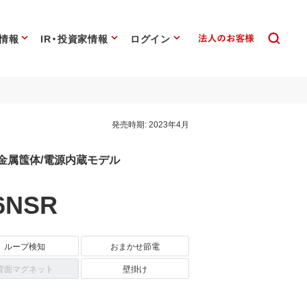
情報
IR・投資家情報
ログイン
発売時期:
2023年4月
 金属筺体/電源内蔵モデル
6NSR
ループ検知
おまかせ節電
背面マグネット
壁掛け