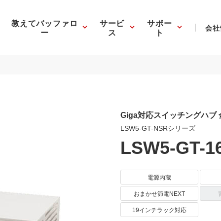
教えてバッファロ
サービ
サポー
会社
ー
ス
ト
Giga対応スイッチングハブ
LSW5-GT-NSRシリーズ
LSW5-GT-1
電源内蔵
おまかせ節電NEXT
19インチラック対応