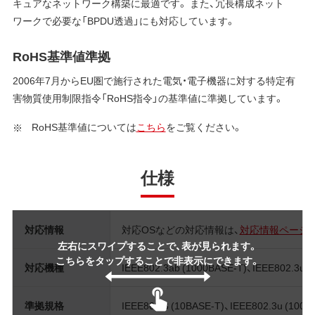
キュアなネットワーク構築に最適です。 また、冗長構成ネット
ワークで必要な「BPDU透過」にも対応しています。
RoHS基準値準拠
2006年7月からEU圏で施行された電気・電子機器に対する特定有
害物質使用制限指令「RoHS指令」の基準値に準拠しています。
RoHS基準値については
こちら
をご覧ください。
仕様
対応情報
対応OSなどの対応情報は、
対応情報ページ
左右にスワイプすることで、表が見られます。
こちらをタップすることで非表示にできます。
対応機種
IEEE802.3ab (1000BASE-T)、IEEE802.3u
準拠規格
IEEE802.3 (10BASE-T)、IEEE802.3u (100B