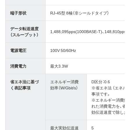
端子形状
RJ-45型 8極（非シールドタイプ）
データ転送速度
1,488,095pps(1000BASE-T)、148,810pps(
（スループット）
電源電圧
100V 50/60Hz
消費電力
最大3.3W
省エネ法に基づ
エネルギー消費
D区分：0.6
く表記事項
効率（W/Gbit/s）
※省エネ法 （エネル
事項です。
※エネルギー消費効
れた消費電力を、省
効伝送速度で除した
最大実効伝送速
5