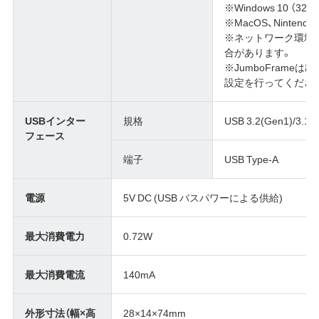
※Windows 10 （
※MacOS、Ninten
※ネットワーク環境に
合があります。
※JumboFram
設定を行ってくださ
USBインター
規格
USB 3.2(Gen1)/3.1(G
フェース
端子
USB Type-A
電源
5V DC (USB バスパワーによる供給)
最大消費電力
0.72W
最大消費電流
140mA
外形寸法（幅×高
28×14×74mm