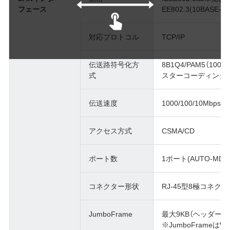
フェース
EE802.3(10BASE-T)
対応プロトコル
TCP/IP
伝送路符号化方
8B1Q4/PAM5（1000
式
スターコーディング(10
伝送速度
1000/100/10Mbps
アクセス方式
CSMA/CD
ポート数
1ポート(AUTO-MDI
コネクター形状
RJ-45型8極コネクタ
JumboFrame
最大9KB（ヘッダー14By
※JumboFrameは