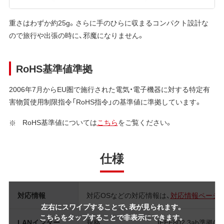
重さはわずか約25g。さらに手のひらに収まるコンパクト設計な
ので旅行や出張の時に、邪魔になりません。
RoHS基準値準拠
2006年7月からEU圏で施行された電気・電子機器に対する特定有
害物質使用制限指令「RoHS指令」の基準値に準拠しています。
RoHS基準値については
こちら
をご覧ください。
仕様
対応情報
対応OSなどの対応情報は、
対応情報ページ
左右にスワイプすることで、表が見られます。
こちらをタップすることで非表示にできます。
LANインター
規格
IEEE802.3ab準拠(10