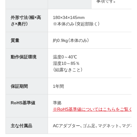
事項です。
外形寸法（幅×高
180×34×145mm
さ×奥行）
※本体のみ（突起部除く）
質量
約0.9kg（本体のみ）
動作保証環境
温度0～40℃
湿度10～85％
（結露なきこと）
保証期間
1年間
RoHS基準値
準拠
※RoHS基準値についてはこちらをご覧くだ
主な付属品
ACアダプター、ゴム足、マグネット、マグネ