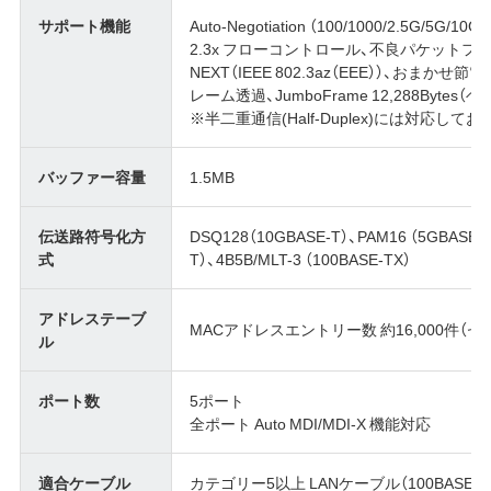
サポート機能
Auto-Negotiation （100/1000/2.5G/5G/10
2.3x フローコントロール、不良パケット
NEXT（IEEE 802.3az（EEE））、おまかせ節電
レーム透過、JumboFrame 12,288Bytes（ヘッ
※半二重通信(Half-Duplex)には対応して
バッファー容量
1.5MB
伝送路符号化方
DSQ128（10GBASE-T）、PAM16 （5GBASE-T
式
T）、4B5B/MLT-3 （100BASE-TX）
アドレステーブ
MACアドレスエントリー数 約16,000件（
ル
ポート数
5ポート
全ポート Auto MDI/MDI-X 機能対応
適合ケーブル
カテゴリー5以上 LANケーブル（100BASE-T