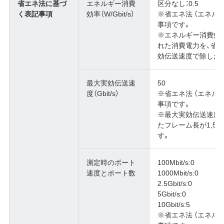
省エネ法に基づ
エネルギー消費
区分なし：0.5
く表記事項
効率（W/Gbit/s）
※省エネ法 （エネル
事項です。
※エネルギー消費効
れた消費電力を、省
効伝送速度で除した
最大実効伝送速
50
度（Gbit/s）
※省エネ法 （エネル
事項です。
※最大実効伝送速度
たフレーム長が1,5
す。
測定時のポート
100Mbit/s:0
速度とポート数
1000Mbit/s:0
2.5Gbit/s:0
5Gbit/s:0
10Gbit/s:5
※省エネ法 （エネル