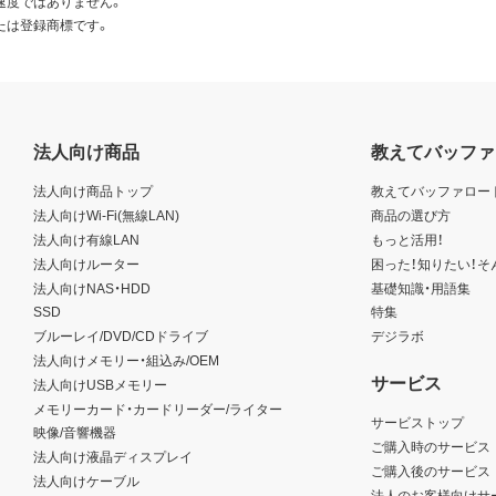
速度ではありません。
たは登録商標です。
法人向け商品
教えてバッファ
法人向け商品トップ
教えてバッファロー
法人向けWi-Fi(無線LAN)
商品の選び方
法人向け有線LAN
もっと活用！
法人向けルーター
困った！知りたい！そ
法人向けNAS・HDD
基礎知識・用語集
SSD
特集
ブルーレイ/DVD/CDドライブ
デジラボ
法人向けメモリー・組込み/OEM
サービス
法人向けUSBメモリー
メモリーカード・カードリーダー/ライター
サービストップ
映像/音響機器
ご購入時のサービス
法人向け液晶ディスプレイ
ご購入後のサービス
法人向けケーブル
法人のお客様向けサ