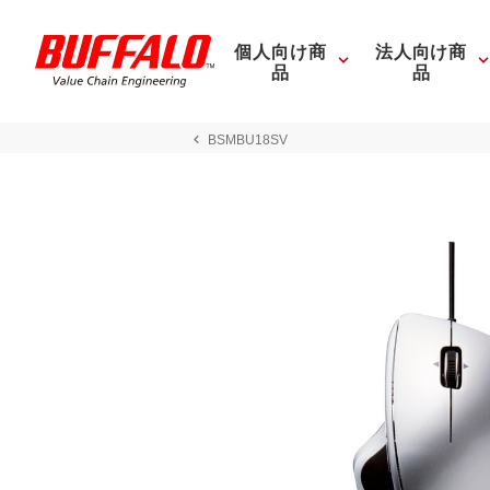
個人向け商
法人向け商
品
品
BSMBU18SV