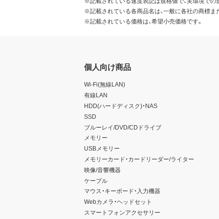
※記載されている速度表記は規格値で、実環境での
※記載されている各商品名は、一般に各社の商標ま
※記載されている価格は、希望小売価格です。
個人向け商品
Wi-Fi(無線LAN)
有線LAN
HDD(ハードディスク)・NAS
SSD
ブルーレイ/DVD/CDドライブ
メモリー
USBメモリー
メモリーカード・カードリーダー/ライター
映像/音響機器
ケーブル
マウス・キーボード・入力機器
Webカメラ・ヘッドセット
スマートフォンアクセサリー