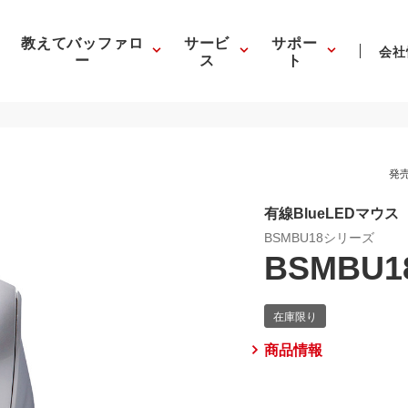
教えてバッファロ
サービ
サポー
会社
ー
ス
ト
発売
有線BlueLEDマウ
BSMBU18シリーズ
BSMBU1
商品情報