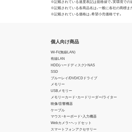
※記載されている速度表記は規格値で、実環境での
※記載されている各商品名は、一般に各社の商標ま
※記載されている価格は、希望小売価格です。
個人向け商品
Wi-Fi(無線LAN)
有線LAN
HDD(ハードディスク)・NAS
SSD
ブルーレイ/DVD/CDドライブ
メモリー
USBメモリー
メモリーカード・カードリーダー/ライター
映像/音響機器
ケーブル
マウス・キーボード・入力機器
Webカメラ・ヘッドセット
スマートフォンアクセサリー