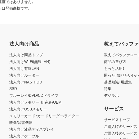
速度ではありません。
たは登録商標です。
法人向け商品
教えてバッファ
法人向け商品トップ
教えてバッファロー
法人向けWi-Fi(無線LAN)
商品の選び方
法人向け有線LAN
もっと活用！
法人向けルーター
困った！知りたい！そ
法人向けNAS・HDD
基礎知識・用語集
SSD
特集
ブルーレイ/DVD/CDドライブ
デジラボ
法人向けメモリー・組込み/OEM
サービス
法人向けUSBメモリー
メモリーカード・カードリーダー/ライター
サービストップ
映像/音響機器
ご購入時のサービス
法人向け液晶ディスプレイ
ご購入後のサービス
法人向けケーブル