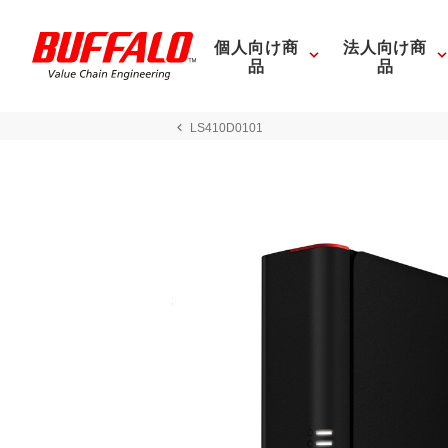
個人向け商
法人向け商
品
品
LS410D0101