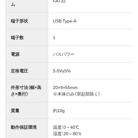
FAT32
ム
端子形状
USB Type-A
端子数
1
電源
バスパワー
定格電圧
5.0V±5%
外形寸法（幅×高
20×9×55mm
さ×奥行）
※本体のみ（突起部除く）
質量
約10g
動作保証環境
温度：0～40℃
湿度：20～80％