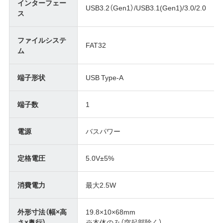
インターフェー
USB3.2（Gen1）/USB3.1(Gen1)/3.0/2.0
ス
ファイルシステ
FAT32
ム
端子形状
USB Type-A
端子数
1
電源
バスパワー
定格電圧
5.0V±5%
消費電力
最大2.5W
外形寸法（幅×高
19.8×10×68mm
さ×奥行）
※本体のみ（突起部除く）