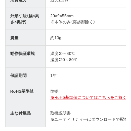
外形寸法（幅×高
20×9×55mm
さ×奥行）
※本体のみ（突起部除く）
質量
約10g
動作保証環境
温度：0～40℃
湿度：20～80％
保証期間
1年
RoHS基準値
準拠
※RoHS基準値についてはこちらをご覧くだ
主な付属品
取扱説明書
※ユーティリティーはダウンロードで配布 (SecureLo