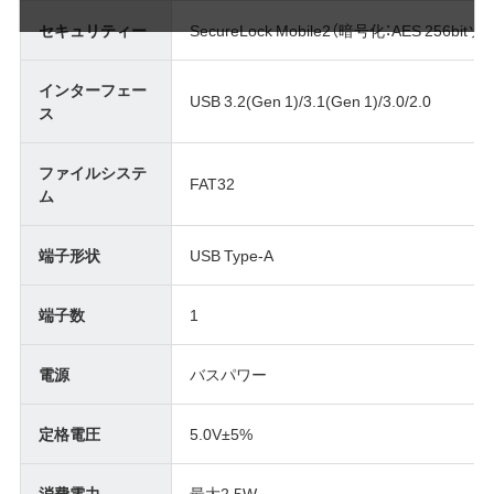
セキュリティー
SecureLock Mobile2（暗号化：AES 256b
インターフェー
USB 3.2(Gen 1)/3.1(Gen 1)/3.0/2.0
ス
ファイルシステ
FAT32
ム
端子形状
USB Type-A
端子数
1
電源
バスパワー
定格電圧
5.0V±5%
消費電力
最大2.5W