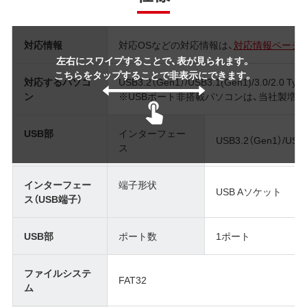
対応情報
対応OSなどの対応情報は、
対応情報ページ
左右にスワイプすることで、表が見られます。
こちらをタップすることで非表示にできます。
対応するパソコ
USB3.2（Gen1）/USB3.1(Gen1)/3.0/
ン
※USBポート非搭載パソコンは、当社製増
USB部
インターフェー
USB3.2（Gen1）/USB3.
ス
インターフェー
端子形状
USB Aソケット
ス（USB端子）
USB部
ポート数
1ポート
ファイルシステ
FAT32
ム