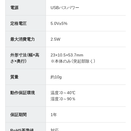
電源
USBバスパワー
定格電圧
5.0V±5%
最大消費電力
2.5W
外形寸法（幅×高
23×10.5×53.7mm
さ×奥行）
※本体のみ（突起部除く）
質量
約10g
動作保証環境
温度：0～40℃
湿度：0～90％
保証期間
1年
RoHS基準値
対応