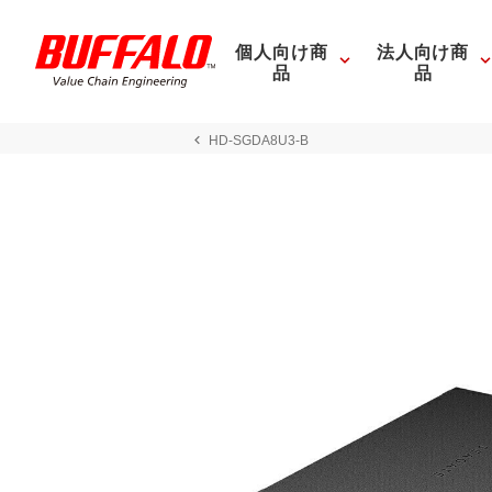
個人向け商
法人向け商
品
品
HD-SGDA8U3-B