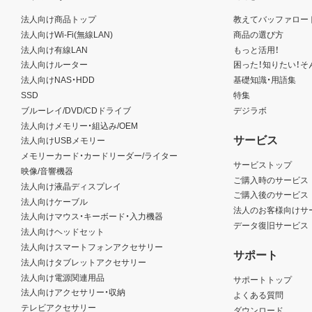
法人向け商品トップ
教えてバッファロー
法人向けWi-Fi(無線LAN)
商品の選び方
法人向け有線LAN
もっと活用！
法人向けルーター
困った！知りたい！そ
法人向けNAS・HDD
基礎知識・用語集
SSD
特集
ブルーレイ/DVD/CDドライブ
デジラボ
法人向けメモリー・組込み/OEM
サービス
法人向けUSBメモリー
メモリーカード・カードリーダー/ライター
サービストップ
映像/音響機器
ご購入時のサービス
法人向け液晶ディスプレイ
ご購入後のサービス
法人向けケーブル
法人のお客様向けサ
法人向けマウス・キーボード・入力機器
データ復旧サービス
法人向けヘッドセット
法人向けスマートフォンアクセサリー
サポート
法人向けタブレットアクセサリー
法人向け電源関連用品
サポートトップ
法人向けアクセサリー・収納
よくある質問
テレビアクセサリー
ダウンロード