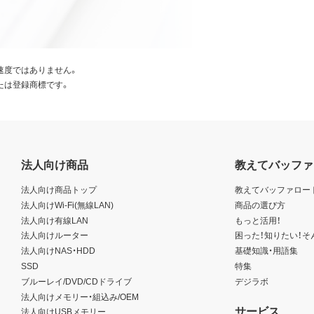
速度ではありません。
たは登録商標です。
法人向け商品
教えてバッファ
法人向け商品トップ
教えてバッファロー
法人向けWi-Fi(無線LAN)
商品の選び方
法人向け有線LAN
もっと活用！
法人向けルーター
困った！知りたい！そ
法人向けNAS・HDD
基礎知識・用語集
SSD
特集
ブルーレイ/DVD/CDドライブ
デジラボ
法人向けメモリー・組込み/OEM
サービス
法人向けUSBメモリー