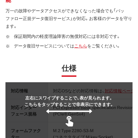
万一の故障やデータアクセスができなくなった場合でも「バッ
ファロー正規データ復旧サービス」が対応。お客様のデータを守り
ます。
保証期間内の軽度理論障害の無償対応には非対応です。
データ復旧サービスについては
こちら
をご覧ください。
仕様
対応情報
対応OSなどの対応情報は、
対応情報ページ
左右にスワイプすることで、表が見られます。
こちらをタップすることで非表示にできます。
対応インター
PCI Express® Base Specification Revision 5
フェース規格
(PCIe® Gen5x4)
フォームファク
M.2 Type 2280-S3-M
ター
(コネクタタイプ:M key Socket)