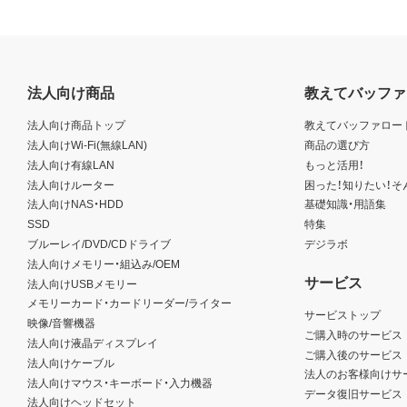
法人向け商品
教えてバッファ
法人向け商品トップ
教えてバッファロー
法人向けWi-Fi(無線LAN)
商品の選び方
法人向け有線LAN
もっと活用！
法人向けルーター
困った！知りたい！そ
法人向けNAS・HDD
基礎知識・用語集
SSD
特集
ブルーレイ/DVD/CDドライブ
デジラボ
法人向けメモリー・組込み/OEM
サービス
法人向けUSBメモリー
メモリーカード・カードリーダー/ライター
サービストップ
映像/音響機器
ご購入時のサービス
法人向け液晶ディスプレイ
ご購入後のサービス
法人向けケーブル
法人のお客様向けサ
法人向けマウス・キーボード・入力機器
データ復旧サービス
法人向けヘッドセット