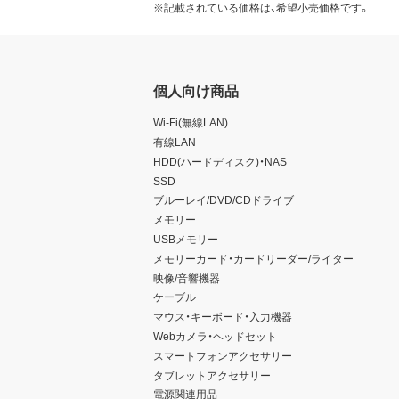
※記載されている価格は、希望小売価格です。
個人向け商品
Wi-Fi(無線LAN)
有線LAN
HDD(ハードディスク)・NAS
SSD
ブルーレイ/DVD/CDドライブ
メモリー
USBメモリー
メモリーカード・カードリーダー/ライター
映像/音響機器
ケーブル
マウス・キーボード・入力機器
Webカメラ・ヘッドセット
スマートフォンアクセサリー
タブレットアクセサリー
電源関連用品