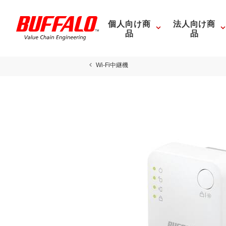
個人向け商
法人向け商
品
品
Wi-Fi中継機