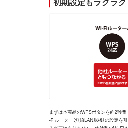
初期設定もラクラク
まずは本商品のWPSボタンを約2秒間プ
-Fiルーター（無線LAN親機）の設定
る必要はありません。 他社製のWi-F