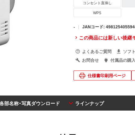
コンセント直挿し
WPS
-
JANコード: 498125405594
この商品には新しい後継
よくあるご質問
ソフ
お問合せ
付属品の購
仕様書印刷用ページ
・各部名称・写真ダウンロード
ラインナップ