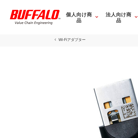
個人向け商
法人向け商
品
品
Wi-Fiアダプター