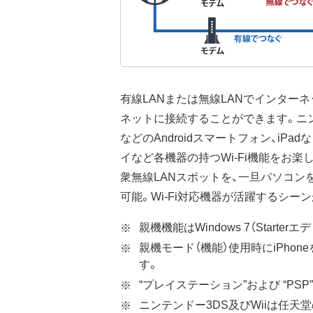
有線LANまたは無線LANでインター
ネットに接続することができます。ニンテン
などのAndroidスマートフォン、i
イなど各機器の持つWi-Fi機能をお
衆無線LANスポットを、一旦パソコン
可能。Wi-Fi対応機器が活躍するシー
親機機能はWindows 7（Starte
親機モード（機能）使用時にiPho
す。
“プレイステーション”および “P
ニンテンドー3DS及びWiiは任天