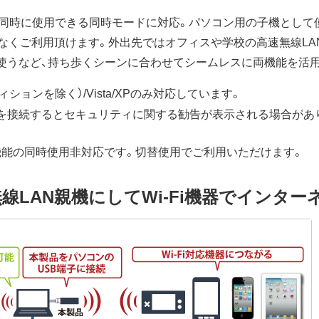
方同時に使用できる同時モードに対応。パソコン用の子機として
なくご利用頂けます。外出先ではオフィスや学校の高速無線LA
用に使うなど、持ち歩くシーンに合わせてシームレスに両機能を活
rエディションを除く）/Vista/XPのみ対応しています。
neを接続するとセキュリティに関する勧告が表示される場合があり
能・子機機能の同時使用非対応です。切替使用でご利用いただけます。
線LAN親機にしてWi-Fi機器でインター