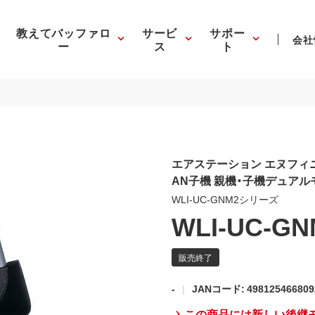
教えてバッファロ
サービ
サポー
会社
ー
ス
ト
エアステーション エヌフィニティ 
AN子機 親機・子機デュア
WLI-UC-GNM2シリーズ
WLI-UC-GN
-
JANコード: 498125466809
この商品には新しい後継