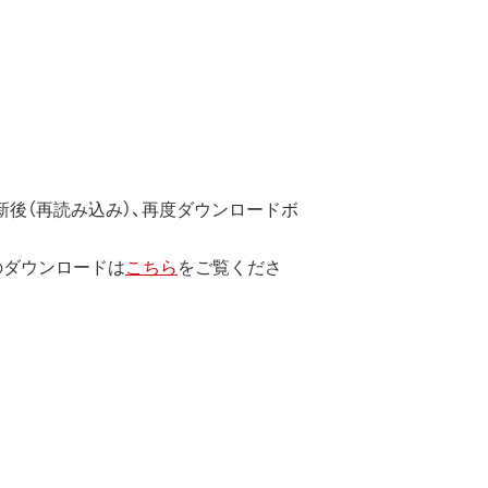
ています。
のではなく、弊社および本ソフト
後（再読み込み）、再度ダウンロードボ
のダウンロードは
こちら
をご覧くださ
します。
エンジニアリング、その他の修正を
止されます。