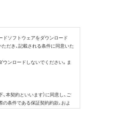
ードソフトウェアをダウンロード
いただき、記載される条件に同意いた
ダウンロードしないでください。ま
下、本契約といいます）に同意し、ご
際の条件である保証契約約款、およ
合にかぎり、ダウンロードソフト
ェア・ドライバなど）を含み以下、本