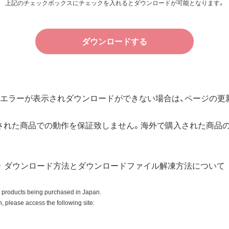
上記のチェックボックスにチェックを入れるとダウンロードが可能となります。
件で、本ソフトウェアの使用をお客様に非専属的に許諾します。
ダウンロードする
その他の無体財産権に関する法律ならびに条約によって保護され
規定される条件のもとで使用許諾するものであり、販売されるも
エラーが表示されダウンロードができない場合は、ページの更新
用許諾後も引き続きその知的所有権を保持します。
所有権に関する表示を削除してはならないものとします。
された商品での動作を保証致しません。海外で購入された商品
入商品またはその添付ソフトウェアとともに使用することのみと
ダウンロード方法とダウンロードファイル解凍方法について
ースコードを調べたり、逆アセンブル、逆コンパイル、リバース
はできません。
o products being purchased in Japan.
全部を利用した新しいソフトウェアの開発もこの規定により禁
 please access the following site: