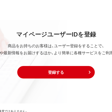
ていかなる保証も行いません。
中断、逸失利益、精神的損害等を含め、本ソフトウェアの使用ま
マイページユーザーIDを登録
の他いかなる損害にも、一切の責任を負いません。
社の責任の上限は、お客様が購入商品の対価として支払った金額
商品をお持ちのお客様は、ユーザー登録をすることで、
や最新情報をお届けするほか、より簡単に各種サービスをご利
は下記事項に同意するものとします。
び外国貿易法および米国輸出管理関連法規等に基づく輸出規制
登録する
出または再輸出する場合は、上記の輸出管理関連法規を遵守し、
び外国貿易法および米国輸出管理関連法規等により本ソフトウ
国為替及び外国貿易法および米国輸出管理関連法規等により禁
、生産などを行う目的で使用しないこと。
速度ではありません。