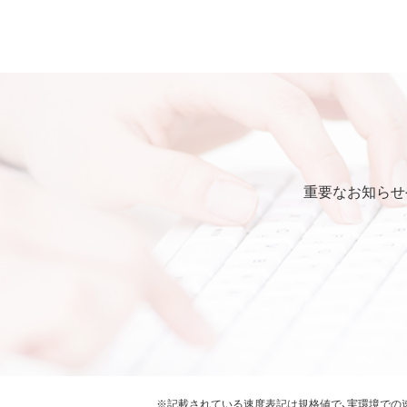
弊社は本ソフトウェアに対し
第5条 損害賠償
弊社は、データの消失、業務の
的、特別、偶発的、結果的、そ
いかなる場合においても、弊
第6条 輸出規制
重要なお知らせ
本契約の締結により、お客様
本ソフトウェアが外国為替及
識の上、本ソフトウェアを輸
要な手続きを行うこと。
お客様が現時点で外国為替及
受けていない者であること。
本ソフトウェアを現時点で外
常破壊兵器の開発、設計、製造
※記載されている速度表記は規格値で、実環境での