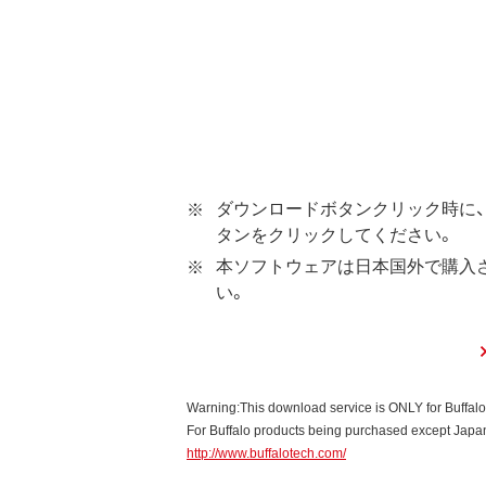
第1条 使用許諾
弊社は、本契約に規定する条
第2条 知的所有権
本ソフトウェアは、著作権法
本ソフトウェアは、本契約に
ダウンロードボタンクリック時に、
ウェアの使用許諾権者は、使
タンをクリックしてください。
本ソフトウェアに対する知的
本ソフトウェアは日本国外で購入
い。
第3条 使用制限
本ソフトウェアの用途は、購
お客様は、本ソフトウェアのソ
本ソフトウェアに加えること
Warning:This download service is ONLY for Buffal
本ソフトウェアの一部または
For Buffalo products being purchased except Japan,
http://www.buffalotech.com/
第4条 保証