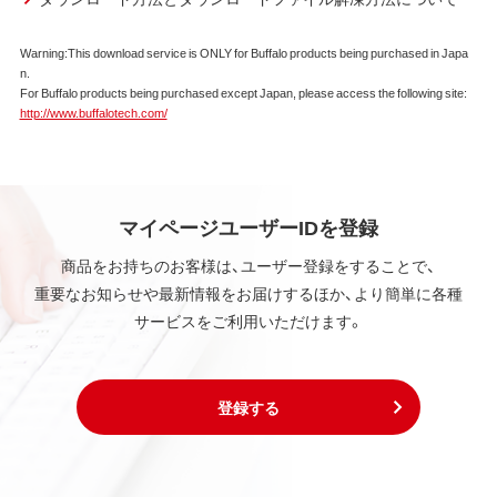
第2条 知的所有権
Warning:This download service is ONLY for Buffalo products being purchased in Japa
本ソフトウェアは、著作権法その他の無体財産権に関
n.
する法律ならびに条約によって保護されています。
For Buffalo products being purchased except Japan, please access the following site:
本ソフトウェアは、本契約に規定される条件のもとで
http://www.buffalotech.com/
使用許諾するものであり、販売されるものではなく、
弊社および本ソフトウェアの使用許諾権者は、使用許
諾後も引き続きその知的所有権を保持します。
本ソフトウェアに対する知的所有権に関する表示を
削除してはならないものとします。
マイページユーザーIDを登録
商品をお持ちのお客様は、ユーザー登録をすることで、
第3条 使用制限
重要なお知らせや最新情報をお届けするほか、より簡単に各種
本ソフトウェアの用途は、購入商品またはその添付ソ
サービスをご利用いただけます。
フトウェアとともに使用することのみとします。
お客様は、本ソフトウェアのソースコードを調べた
り、逆アセンブル、逆コンパイル、リバースエンジニア
リング、その他の修正を本ソフトウェアに加えること
登録する
はできません。
本ソフトウェアの一部または全部を利用した新しい
ソフトウェアの開発もこの規定により禁止されま
す。