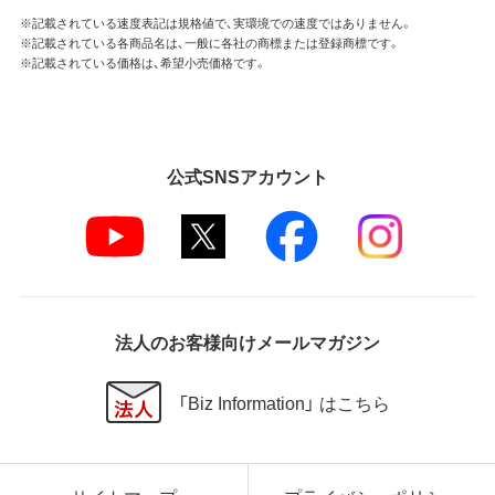
※記載されている速度表記は規格値で、実環境での速度ではありません。
※記載されている各商品名は、一般に各社の商標または登録商標です。
第4条 保証
※記載されている価格は、希望小売価格です。
弊社は本ソフトウェアに対していかなる保証も行い
ません。
第5条 損害賠償
公式SNSアカウント
弊社は、データの消失、業務の中断、逸失利益、精神的
損害等を含め、本ソフトウェアの使用または使用不能
に起因する直接的、間接的、特別、偶発的、結果的、そ
の他いかなる損害にも、一切の責任を負いません。
いかなる場合においても、弊社の責任の上限は、お客
様が購入商品の対価として支払った金額とします。
法人のお客様向けメールマガジン
第6条 輸出規制
本契約の締結により、お客様は下記事項に同意するも
「Biz Information」 はこちら
のとします。
本ソフトウェアが外国為替及び外国貿易法および米
国輸出管理関連法規等に基づく輸出規制の対象とな