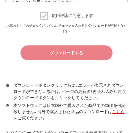
トウェアを使用しないでください。
よる通信費用や、パケット通信量の超過による速度制限が
発生することがあります。発生した通信費用はお客様負担
ダウンロードソフトウェア使用許諾契約
となります。
使用許諾に同意します
（株）バッファロー（以下、弊社といいます）は、お客様がダウ
上記のすべてのチェックボックスにチェックを入れるとダウンロードが可能となり
以上
ます。
ンロードソフトウェア使用許諾契約（以下、本契約といいま
す）に同意し、ご購入いただいた商品（以下、購入商品といい
ます）について弊社が保証契約に基づく修理を実施する際
ダウンロードする
の条件である保証契約約款、およびそれに含まれるソフト
ウェア（以下、添付ソフトウェアといいます）の使用許諾契
約に同意する場合にかぎり、ダウンロードソフトウェア（弊
社ダウンロードサービスに提供される、全てのソフトウェ
ア（ユーティリティ・ファームウェア・ドライバなど）を含み
ダウンロードボタンクリック時に、エラーが表示されダウン
ロードができない場合は、ページの更新後（再読み込み）、再度
以下、本ソフトウェアといいます）の使用を許諾いたしま
ダウンロードボタンをクリックしてください。
す。
本ソフトウェアは日本国外で購入された商品での動作を保証
第1条 使用許諾
致しません。海外で購入された商品のダウンロードは
こちら
をご覧ください。
弊社は、本契約に規定する条件で、本ソフトウェアの
使用をお客様に非専属的に許諾します。
ダウンロード方法とダウンロードファイル解凍方法について