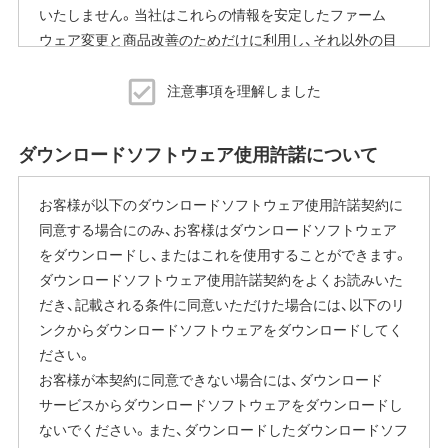
いたしません。当社はこれらの情報を安定したファーム
ウェア変更と商品改善のためだけに利用し、それ以外の目
的では利用いたしません。
注意事項を理解しました
※本機能を停止する方法
ご使用にならないお客様は、ファームウェアアップデート
ダウンロードソフトウェア使用許諾について
完了後すぐにエアステーション設定ツールから商品本体の
設定画面を表示していただき、[管理]-[ファームウェア更新]
お客様が以下のダウンロードソフトウェア使用許諾契約に
内の「ファームウェア自動更新機能」で"自動更新をしな
同意する場合にのみ、お客様はダウンロードソフトウェア
い"に変更することで停止いただけます。
をダウンロードし、またはこれを使用することができます。
設定画面の表示方法の詳細は、本商品に同梱の取扱説明書
ダウンロードソフトウェア使用許諾契約をよくお読みいた
または、当社ホームページに掲載の「エアステーション設定
だき、記載される条件に同意いただけた場合には、以下のリ
ガイド」をご覧ください。
ンクからダウンロードソフトウェアをダウンロードしてく
本機能にはその他に下記の注意事項がございます。
ださい。
お客様が本契約に同意できない場合には、ダウンロード
ファームウェア自動更新中はインターネットに接続できな
サービスからダウンロードソフトウェアをダウンロードし
くなります。
ないでください。また、ダウンロードしたダウンロードソフ
従量制課金契約の場合は、ファームウェアダウンロードに