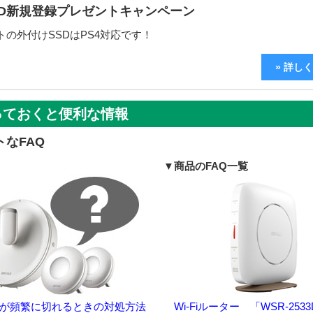
ID新規登録プレゼントキャンペーン
トの外付けSSDはPS4対応です！
» 詳し
っておくと便利な情報
トなFAQ
▼商品のFAQ一覧
が頻繁に切れるときの対処方法
Wi-Fiルーター 「WSR-2533