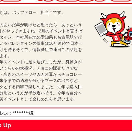
ちは。バッファロー 担当Ｔです。
のあいだ年が明けたと思ったら、あっという
月がやってきますね。2月のイベントと言えば
タイン。本社所在地の愛知県も名古屋駅で行
いるバレンタインの催事は10年連続で日本一
げを誇るそうで、情報番組で連日この話題を
ます。
年同イベントに足を運びましたが、身動きが
いくらいの大盛況。チョコの販売だけでな
べ歩きのスイーツやカカオ豆からチョコレー
来るまでの過程が分かるブースの出展など、
クとする内容で楽しめました。近年は購入目
分用という方が半数近いそう。今年も自分へ
美イベントとして楽しめたらと思います。
：*********様
k Up