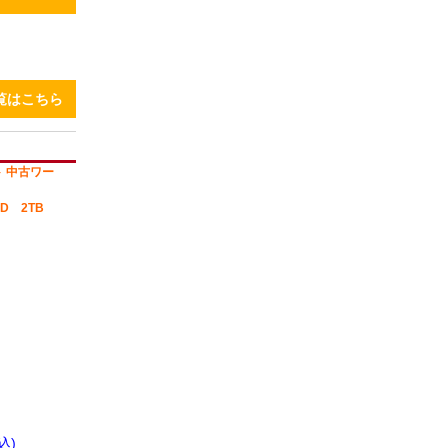
一覧はこちら
 中古ワー
D 2TB
込)