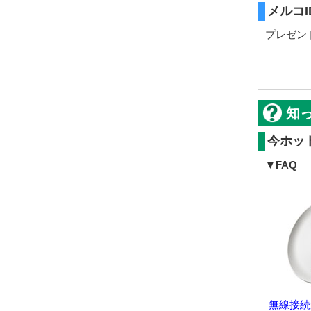
メルコ
プレゼン
知
今ホッ
▼FAQ
無線接続