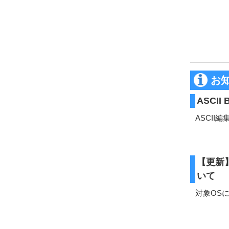
お
ASCII
ASCII
【更新】T
いて
対象OSにW