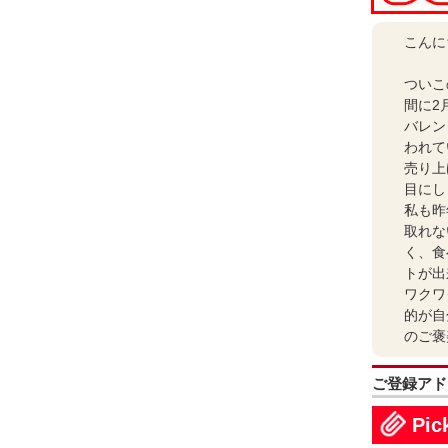
こんに
ついこ
間に2
バレン
われて
売り上
目にし
私も昨
取れな
く、食
トが出
ワクワ
的が自
のご褒
ご登録アドレス
Pic