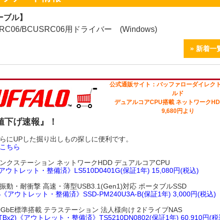
ーブル】
RC06/BCUSRC06用ドライバー (Windows)
» 新着
公式通販サイト：バッファローダイレクト
ルド
デュアルコアCPU搭載 ネットワークHD
9,680円より
値下げ速報』！
らにUPした掘り出しもの探しに便利です。
こちら
ンクステーション ネットワークHDD デュアルコアCPU
アウトレット・整備済》LS510D0401G(保証1年) 15,080円(税込)
動・耐衝撃 高速・薄型USB3.1(Gen1)対応 ポータブルSSD
B《アウトレット・整備済》SSD-PM240U3A-B(保証1年) 3,000円(税込)
0GbE標準搭載 テラステーション 法人様向け 2ドライブNAS
TBx2)《アウトレット・整備済》TS5210DN0802(保証1年) 60,910円(税