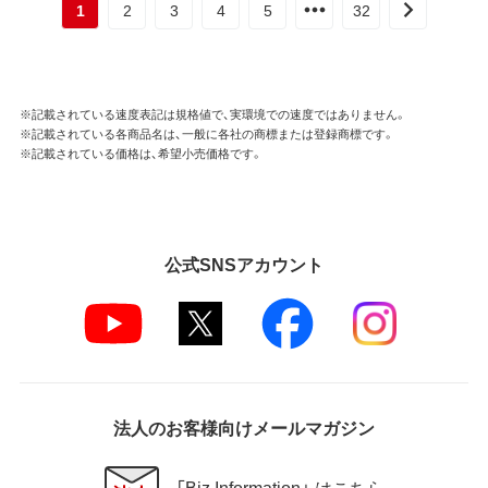
1
2
3
4
5
32
※記載されている速度表記は規格値で、実環境での速度ではありません。
※記載されている各商品名は、一般に各社の商標または登録商標です。
※記載されている価格は、希望小売価格です。
公式SNSアカウント
法人のお客様向けメールマガジン
「Biz Information」 はこちら