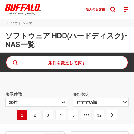
ソフトウェア
ソフトウェア HDD(ハードディスク)・
NAS一覧
条件を変更して探す
表示件数
並び替え
1
2
3
4
5
32