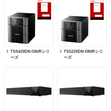
TS5420DN-ON/Rシリ
TS5220DN-ON/Rシリ
ーズ
ーズ