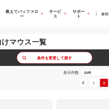
教えてバッファロ
サービ
サポー
会社
ー
ス
ト
向けマウス一覧
条件を変更して探す
表示件数
1
2