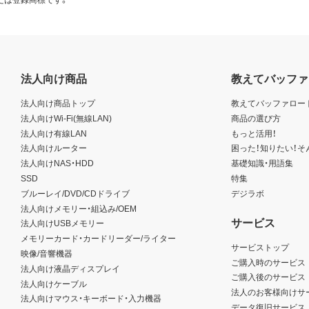
法人向け商品
教えてバッファ
法人向け商品トップ
教えてバッファロー
法人向けWi-Fi(無線LAN)
商品の選び方
法人向け有線LAN
もっと活用！
法人向けルーター
困った！知りたい！そ
法人向けNAS・HDD
基礎知識・用語集
SSD
特集
ブルーレイ/DVD/CDドライブ
デジラボ
法人向けメモリー・組込み/OEM
サービス
法人向けUSBメモリー
メモリーカード・カードリーダー/ライター
サービストップ
映像/音響機器
ご購入時のサービス
法人向け液晶ディスプレイ
ご購入後のサービス
法人向けケーブル
法人のお客様向けサ
法人向けマウス・キーボード・入力機器
データ復旧サービス