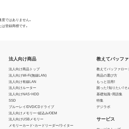
速度ではありません。
たは登録商標です。
法人向け商品
教えてバッファ
法人向け商品トップ
教えてバッファロー
法人向けWi-Fi(無線LAN)
商品の選び方
法人向け有線LAN
もっと活用！
法人向けルーター
困った！知りたい！そ
法人向けNAS・HDD
基礎知識・用語集
SSD
特集
ブルーレイ/DVD/CDドライブ
デジラボ
法人向けメモリー・組込み/OEM
サービス
法人向けUSBメモリー
メモリーカード・カードリーダー/ライター
サービストップ