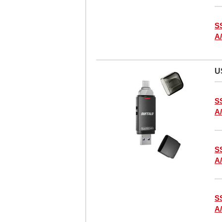
S
A
U
S
A
S
A
S
A