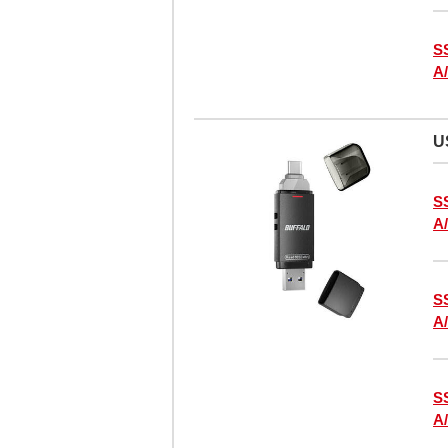
S
A
U
S
A
S
A
S
A