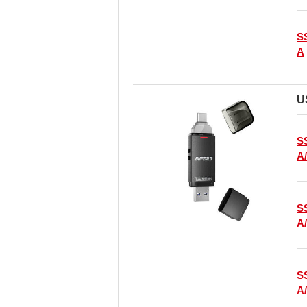
S
A
U
S
A
S
A
S
A