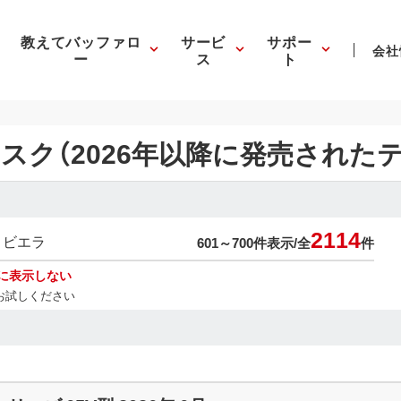
教えてバッファロ
サービ
サポー
会社
ー
ス
ト
スク（2026年以降に発売された
2114
ビエラ
601～700件表示/
全
件
に表示しない
お試しください