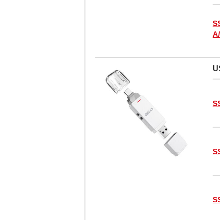
S
A
U
S
S
S