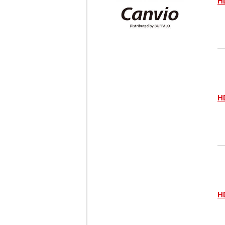
H
H
H