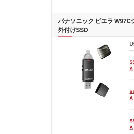
パナソニック ビエラ W97Cシリ
外付けSSD
U
S
A
S
A
S
A