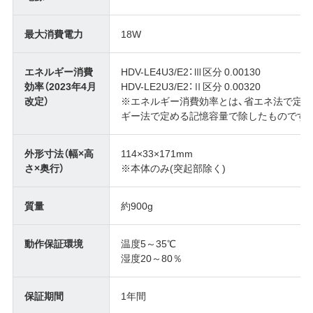
最大消費電力
18W
エネルギー消費
HDV-LE4U3/E2：Ⅲ区分 0.00130
効率（2023年4月
HDV-LE2U3/E2：Ⅱ区分 0.00320
改定）
※エネルギー消費効率とは、省エネ法で定
ギー法で定める記憶容量で除したものです
外形寸法（幅×高
114×33×171mm
さ×奥行）
※本体のみ(突起部除く)
質量
約900g
動作保証環境
温度5～35℃
湿度20～80％
保証期間
1年間