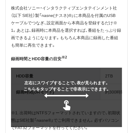
株式会社ソニー・インタラクティブエンタテインメント社
（以下 SIE社）製「nasne(ナスネ)®」に本商品を付属のUSB
ケーブルでつなぎ、設定画面から本商品を登録するだけ※
1。あとは、録画時に本商品を選択すれば、番組をたっぷり録
画できるようになります。もちろん本商品に録画した番組
も簡単に再生できます。
※2
録画時間とHDD容量の目安
HDD容量
2TB
左右にスワイプすることで、表が見られます。
こちらをタップすることで非表示にできます。
録画時間(DRモード)
約300時間
※1. 出荷時はNTFSフォーマットされていますので、初期状
態はSIE社製「nasne®」でご利用できません。必ずパソコン
でFAT32フォーマットを行ってください。