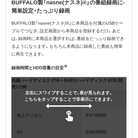
BUFFALO製「nasne(ナスネ)®」の番組録画に-
簡単設定・たっぷり録画
BUFFALO製「nasne(ナスネ)®」に本商品を付属のUSBケー
ブルでつなぎ、設定画面から本商品を登録するだけ。あと
は、録画時に本商品を選択すれば、番組をたっぷり録画でき
るようになります。もちろん本商品に録画した番組も簡単
に再生できます。
※
録画時間とHDD容量の目安
内蔵ハードディスク 2TB + 外付けハードディスク 6TB（別
売）の例
左右にスワイプすることで、表が見られます。
DRモード
こちらをタップすることで非表示にできます。
地上デジタル
約870時間
BS
約642時間