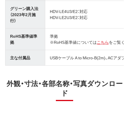
グリーン購入法
HDV-LE4U3/E2：対応
（2023年2月施
HDV-LE2U3/E2：対応
行）
RoHS基準値準
準拠
拠
※RoHS基準値については
こちら
をご覧くだ
主な付属品
USBケーブル A to Micro-B(2m)、AC
外観・寸法・各部名称・写真ダウンロー
ド