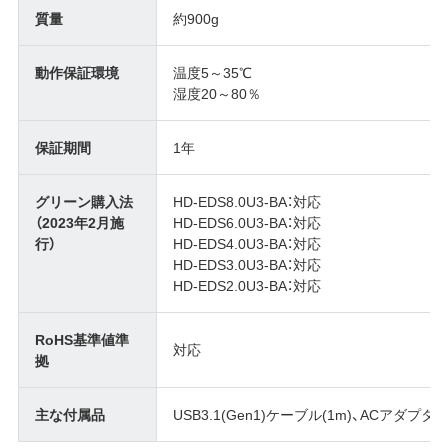
質量
約900g
動作保証環境
温度5～35℃
湿度20～80％
保証期間
1年
グリーン購入法
HD-EDS8.0U3-BA：対応
（2023年2月施
HD-EDS6.0U3-BA：対応
行）
HD-EDS4.0U3-BA：対応
HD-EDS3.0U3-BA：対応
HD-EDS2.0U3-BA：対応
RoHS基準値準
対応
拠
主な付属品
USB3.1(Gen1)ケーブル(1m)、ACアダプ