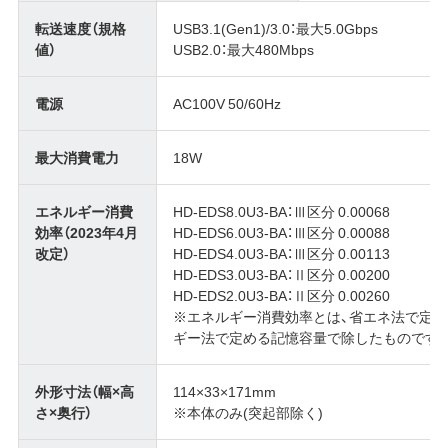
転送速度（規格
USB3.1(Gen1)/3.0：最大5.0Gbps
値）
USB2.0：最大480Mbps
電源
AC100V 50/60Hz
最大消費電力
18W
エネルギー消費
HD-EDS8.0U3-BA：Ⅲ区分 0.00068
効率（2023年4月
HD-EDS6.0U3-BA：Ⅲ区分 0.00088
改定）
HD-EDS4.0U3-BA：Ⅲ区分 0.00113
HD-EDS3.0U3-BA：Ⅱ区分 0.00200
HD-EDS2.0U3-BA：Ⅱ区分 0.00260
※エネルギー消費効率とは、省エネ法で定
ギー法で定める記憶容量で除したものです
外形寸法（幅×高
114×33×171mm
さ×奥行）
※本体のみ(突起部除く)