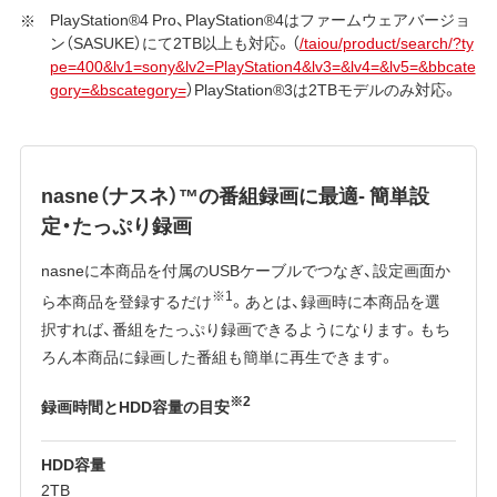
PlayStation®4 Pro、PlayStation®4はファームウェアバージョ
ン（SASUKE）にて2TB以上も対応。（
/taiou/product/search/?ty
pe=400&lv1=sony&lv2=PlayStation4&lv3=&lv4=&lv5=&bbcate
gory=&bscategory=
）PlayStation®3は2TBモデルのみ対応。
nasne（ナスネ）™の番組録画に最適- 簡単設
定・たっぷり録画
nasneに本商品を付属のUSBケーブルでつなぎ、設定画面か
※1
ら本商品を登録するだけ
。あとは、録画時に本商品を選
択すれば、番組をたっぷり録画できるようになります。もち
ろん本商品に録画した番組も簡単に再生できます。
※2
録画時間とHDD容量の目安
HDD容量
2TB