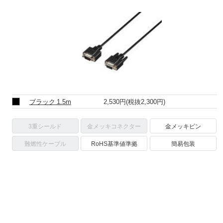
ブラック 1.5m
2,530円
(税抜2,300円)
3重シールド
金メッキコネクター
金メッキピン
難燃性ケーブル
RoHS基準値準拠
簡易包装