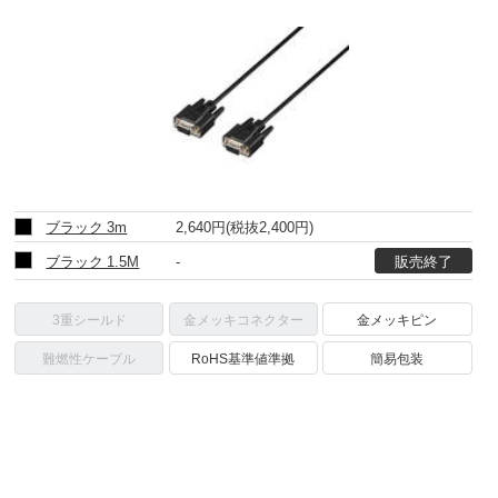
ブラック 3m
2,640円
(税抜2,400円)
ブラック 1.5M
-
3重シールド
金メッキコネクター
金メッキピン
難燃性ケーブル
RoHS基準値準拠
簡易包装