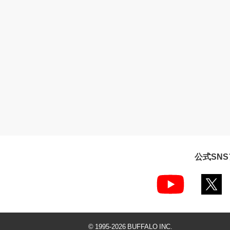
公式SN
© 1995-
2026
BUFFALO INC.