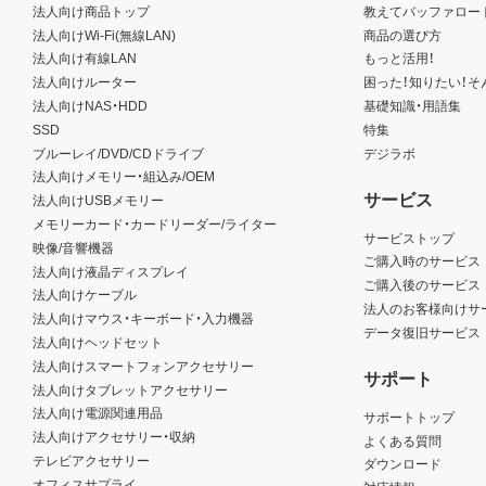
法人向け商品トップ
教えてバッファロー
法人向けWi-Fi(無線LAN)
商品の選び方
法人向け有線LAN
もっと活用！
法人向けルーター
困った！知りたい！そ
法人向けNAS・HDD
基礎知識・用語集
SSD
特集
ブルーレイ/DVD/CDドライブ
デジラボ
法人向けメモリー・組込み/OEM
サービス
法人向けUSBメモリー
メモリーカード・カードリーダー/ライター
サービストップ
映像/音響機器
ご購入時のサービス
法人向け液晶ディスプレイ
ご購入後のサービス
法人向けケーブル
法人のお客様向けサ
法人向けマウス・キーボード・入力機器
データ復旧サービス
法人向けヘッドセット
法人向けスマートフォンアクセサリー
サポート
法人向けタブレットアクセサリー
法人向け電源関連用品
サポートトップ
法人向けアクセサリー・収納
よくある質問
テレビアクセサリー
ダウンロード
オフィスサプライ