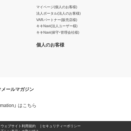
マイページ(個人のお客様)
法人ポータル(法人のお客様)
VARパートナー(販売店様)
キキNavi(法人ユーザー様)
キキNavi(保守・管理会社様)
個人のお客様
けメールマガジン
formation」 はこちら
ウェブサイト利用規約
セキュリティーポリシー