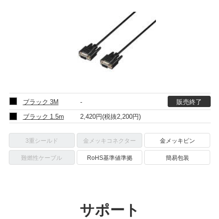
ブラック 3M
-
ブラック 1.5m
2,420円
(税抜2,200円)
3重シールド
金メッキコネクター
金メッキピン
難燃性ケーブル
RoHS基準値準拠
簡易包装
サポート