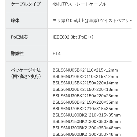
ケーブルタイプ
4対UTPストレートケーブル
線体
ヨリ線（10m以上は単線）ツイストペアケー
PoE対応
IEEE802.3bt（PoE++）
難燃性
FT4
パッケージ寸法
BSLS6NU05BK2：110×215×12mm
（幅×高さ×奥行）
BSLS6NU10BK2：110×215×12mm
BSLS6NU15BK2：150×220×14mm
BSLS6NU20BK2：150×220×18mm
BSLS6NU30BK2：150×220×25mm
BSLS6NU50BK2：150×220×35mm
BSLS6NU70BK2：210×315×35mm
BSLS6NU100BK2：210×315×35mm
BSLS6NU150BK2：300×350×35mm
BSLS6NU300BK2：300×350×48mm
BSLS6NU500BK2：300×350×48mm