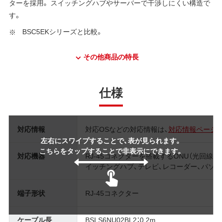
ターを採用。 スイッチングハブやサーバーで干渉しにくい構造で
す。
BSC5EKシリーズと比較。
その他商品の特長
仕様
対応情報
対応OSなどの対応情報は、
対応情報ページ
左右にスワイプすることで、表が見られます。
こちらをタップすることで非表示にできます。
対応機器
RJ-45コネクターを搭載するONU（光回線終
イッチングハブ、テレビ、レコーダー、パソ
端子形状
RJ-45コネクター
ケーブル長
BSLS6NU02BL2：0.2m