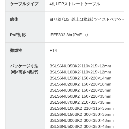
ケーブルタイプ
4対UTPストレートケーブル
線体
ヨリ線（10m以上は単線）ツイストペアケー
PoE対応
IEEE802.3bt（PoE++）
難燃性
FT4
パッケージ寸法
BSLS6NU05BK2：110×215×12mm
（幅×高さ×奥行）
BSLS6NU10BK2：110×215×12mm
BSLS6NU15BK2：150×220×14mm
BSLS6NU20BK2：150×220×18mm
BSLS6NU30BK2：150×220×25mm
BSLS6NU50BK2：150×220×35mm
BSLS6NU70BK2：210×315×35mm
BSLS6NU100BK2：210×315×35mm
BSLS6NU150BK2：300×350×35mm
BSLS6NU300BK2：300×350×48mm
BSLS6NU500BK2：300×350×48mm