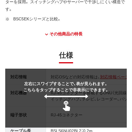
ターを採用。 スイッチングハブやサーバーで干渉しにくい構造で
す。
BSC5EKシリーズと比較。
その他商品の特長
仕様
対応情報
対応OSなどの対応情報は、
対応情報ページ
左右にスワイプすることで、表が見られます。
こちらをタップすることで非表示にできます。
対応機器
RJ-45コネクターを搭載するONU（光回線終
イッチングハブ、テレビ、レコーダー、パソ
端子形状
RJ-45コネクター
ケーブル長
BSLS6NU02BL2：0.2m