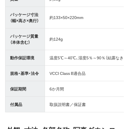
パッケージ寸法
約133×50×220mm
（幅×高さ×奥行）
パッケージ質量
約124g
（本体含む）
動作保証環境
温度5℃～40℃、湿度5％～90％（結露なきこ
規格・基準・法令
VCCI Class B適合品
保証期間
6か月間
付属品
取扱説明書／保証書