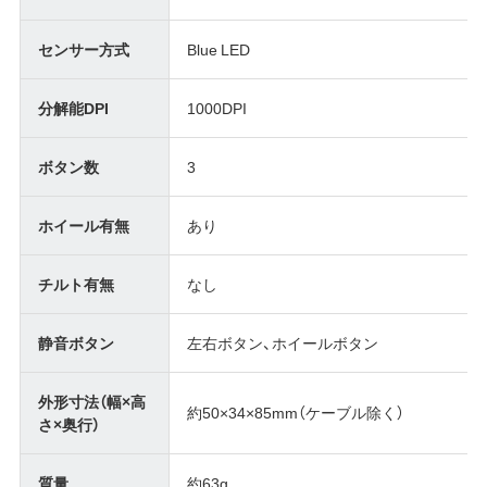
センサー方式
Blue LED
分解能DPI
1000DPI
ボタン数
3
ホイール有無
あり
チルト有無
なし
静音ボタン
左右ボタン、ホイールボタン
外形寸法（幅×高
約50×34×85mm（ケーブル除く）
さ×奥行）
質量
約63g