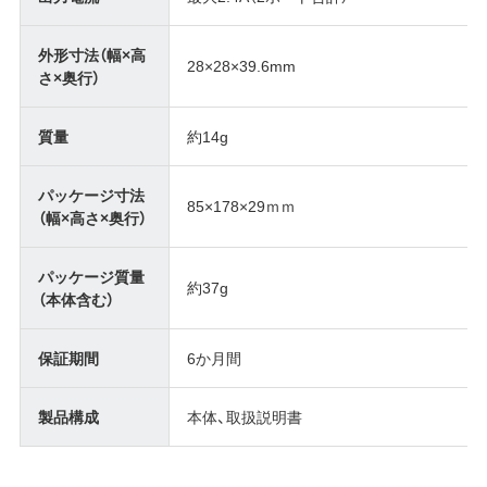
外形寸法（幅×高
28×28×39.6mm
さ×奥行）
質量
約14g
パッケージ寸法
85×178×29ｍｍ
（幅×高さ×奥行）
パッケージ質量
約37g
（本体含む）
保証期間
6か月間
製品構成
本体、取扱説明書