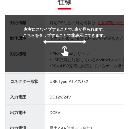
仕様
対応情報
対応OSなどの対応情報は、
対応情報ページ
左右にスワイプすることで、表が見られます。
こちらをタップすることで非表示にできます。
動作環境
温度 5～40℃、湿度 10～85％（結露なきこと
対応機種
・iPhone/iPadシリーズ
・USB充電に対応しているAndroidスマー
・PCのUSB充電に対応しているゲーム機・
コネクター形状
USB Type-A（メス）×2
入力電圧
DC12V/24V
出力電圧
DC5V
出力電流
最大2.4A（2ポート合計）