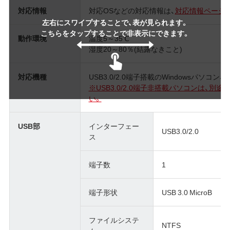
対応情報
対応OSなどの対応情報は、
対応情報ページ
左右にスワイプすることで、表が見られます。
こちらをタップすることで非表示にできます。
動作環境
温度5～35℃
湿度20～80％(結露なきこと)
対応機種
USB3.0/2.0端子搭載のWindowsパソコン、
※USB3.0/2.0端子非搭載パソコンは、
い。
USB部
インターフェー
USB3.0/2.0
ス
端子数
1
端子形状
USB 3.0 MicroB
ファイルシステ
NTFS