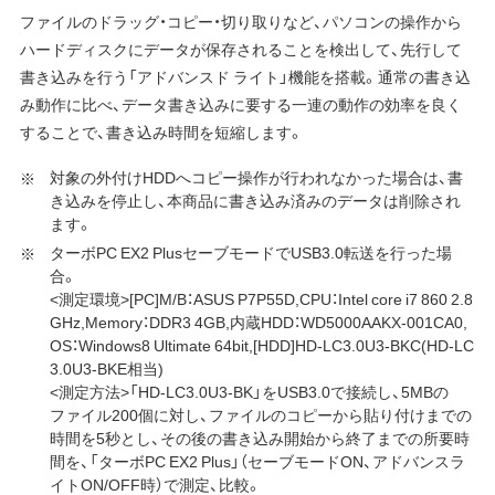
ファイルのドラッグ・コピー・切り取りなど、パソコンの操作から
ハードディスクにデータが保存されることを検出して、先行して
書き込みを行う「アドバンスド ライト」機能を搭載。通常の書き込
み動作に比べ、データ書き込みに要する一連の動作の効率を良く
することで、書き込み時間を短縮します。
対象の外付けHDDへコピー操作が行われなかった場合は、書
き込みを停止し、本商品に書き込み済みのデータは削除され
ます。
ターボPC EX2 PlusセーブモードでUSB3.0転送を行った場
合。
<測定環境>[PC]M/B：ASUS P7P55D,CPU：Intel core i7 860 2.8
GHz,Memory：DDR3 4GB,内蔵HDD：WD5000AAKX-001CA0,
OS：Windows8 Ultimate 64bit,[HDD]HD-LC3.0U3-BKC(HD-LC
3.0U3-BKE相当)
<測定方法>「HD-LC3.0U3-BK」をUSB3.0で接続し、5MBの
ファイル200個に対し、ファイルのコピーから貼り付けまでの
時間を5秒とし、その後の書き込み開始から終了までの所要時
間を、「ターボPC EX2 Plus」（セーブモードON、アドバンスラ
イトON/OFF時）で測定、比較。