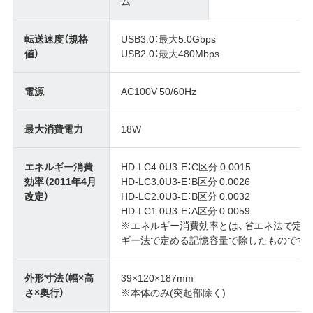
ム
転送速度（規格
USB3.0：最大5.0Gbps
値）
USB2.0：最大480Mbps
電源
AC100V 50/60Hz
最大消費電力
18W
エネルギー消費
HD-LC4.0U3-E：C区分 0.0015
効率（2011年4月
HD-LC3.0U3-E：B区分 0.0026
改定）
HD-LC2.0U3-E：B区分 0.0032
HD-LC1.0U3-E：A区分 0.0059
※エネルギー消費効率とは、省エネ法で定
ギー法で定める記憶容量で除したものです
外形寸法（幅×高
39×120×187mm
さ×奥行）
※本体のみ(突起部除く)