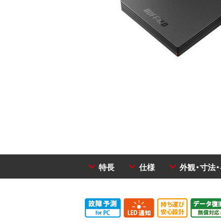
特長
仕様
外観・寸法