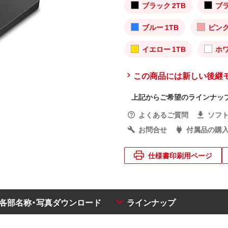
ブラック 2TB
ブラ
ブルー 1TB
ピンク
イエロー 1TB
ホワ
この商品には新しい後継
上記からご希望のラインナッ
よくあるご質問
ソフ
お問合せ
付属品の購
仕様書印刷用ページ
・各部名称・写真ダウンロード
ラインナップ