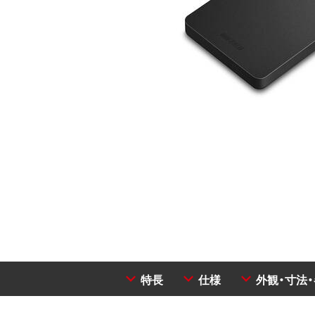
特長
仕様
外観・寸法